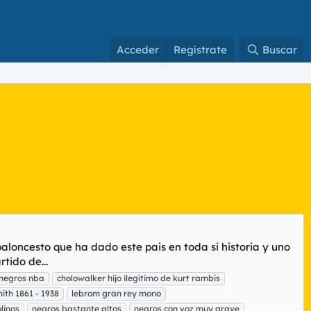
Acceder
Regístrate
Buscar
loncesto que ha dado este pais en toda si historia y uno
tido de...
anegros nba
cholowalker hijo ilegítimo de kurt rambis
th 1861 - 1938
lebrom gran rey mono
linos
negros bastante altos
negros con voz muy grave