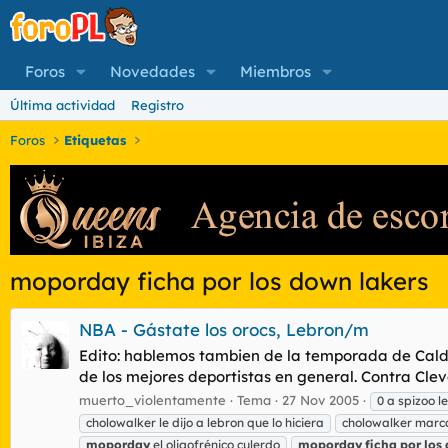
Foros
Novedades
Miembros
Última actividad
Registro
Foros
Etiquetas
moporday ficha por los down lakers
NBA - Gástate los orocs, Lebron/m
Edito: hablemos tambien de la temporada de Calde
de los mejores deportistas en general. Contra Cleve
muerto_violentamente
Tema
27 Nov 2005
0 a spizoo l
cholowalker le dijo a lebron que lo hiciera
cholowalker marc
moporday
el oligofrénico culerdo
moporday
ficha
por
los