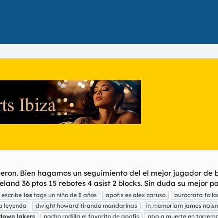
ron. Bien hagamos un seguimiento del el mejor jugador de ba
land 36 ptos 15 rebotes 4 asist 2 blocks. Sin duda su mejor par
e escribe
los
tags un niño de 8 años
apofis es alex caruso
burocrata foll
a leyenda
dwight howard tirando mandarinas
in memoriam james naismi
down
lakers
nacho rodilla el favorito de apofis
nba a muerte en torremo