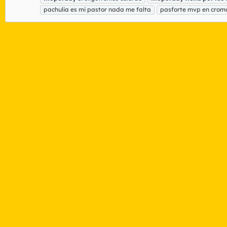
pachulia es mi pastor nada me falta
pasforte mvp en cro