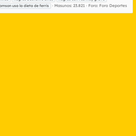
Masunos: 23.821
Foro:
Foro Deportes
iamson usa la dieta de ferris