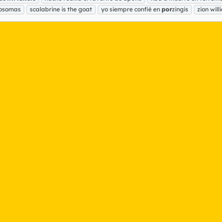
mosomas
scalabrine is the goat
yo siempre confié en
por
zingis
zion will