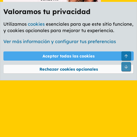
Valoramos tu privacidad
Utilizamos
cookies
esenciales para que este sitio funcione,
y cookies opcionales para mejorar tu experiencia.
Etiquetas
Ver más información y configurar tus preferencias
Cookies
PL OLDSTYLE AMARILLO
Cambiar fuente
Español (ES)
Arri
Aceptar todas las cookies
Contáctanos
Términos y reglas
Política de privacidad
Ayuda
R
Pie
S
Rechazar cookies opcionales
S
®
Community platform by XenForo
© 2010-2026 XenForo Ltd.