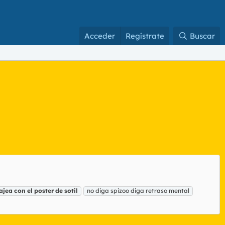
Acceder
Regístrate
Buscar
ajea
con
el
poster
de
sotil
no diga spizoo diga retraso mental