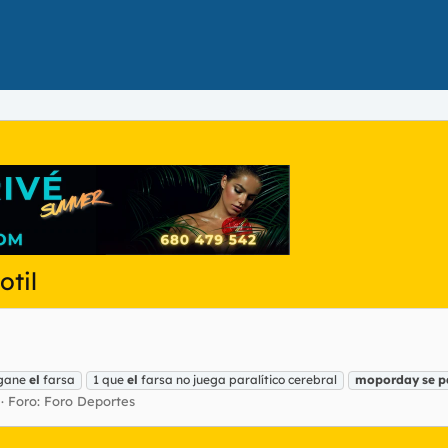
otil
 gane
el
farsa
1 que
el
farsa no juega paralítico cerebral
moporday
se
p
Foro:
Foro Deportes