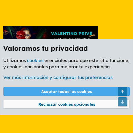
Valoramos tu privacidad
Utilizamos
cookies
esenciales para que este sitio funcione,
y cookies opcionales para mejorar tu experiencia.
Etiquetas
Ver más información y configurar tus preferencias
Cookies
PL OLDSTYLE AMARILLO
Cambiar fuente
Español (ES)
Arri
Aceptar todas las cookies
Contáctanos
Términos y reglas
Política de privacidad
Ayuda
R
Pie
S
Rechazar cookies opcionales
S
®
Community platform by XenForo
© 2010-2026 XenForo Ltd.