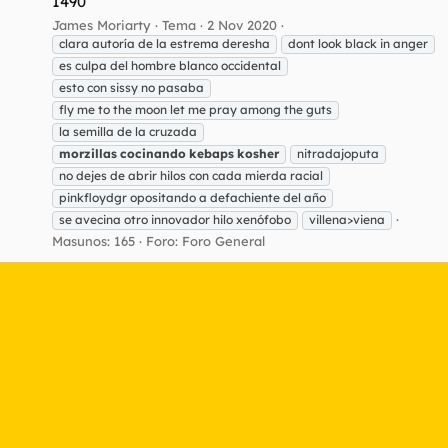
1490
James Moriarty
Tema
2 Nov 2020
clara autoría de la estrema deresha
dont look black in anger
es culpa del hombre blanco occidental
esto con sissy no pasaba
fly me to the moon let me pray among the guts
la semilla de la cruzada
morzillas
cocinando
kebaps
kosher
nitradajoputa
no dejes de abrir hilos con cada mierda racial
pinkfloydgr opositando a defachiente del año
se avecina otro innovador hilo xenófobo
villena>viena
Masunos: 165
Foro:
Foro General