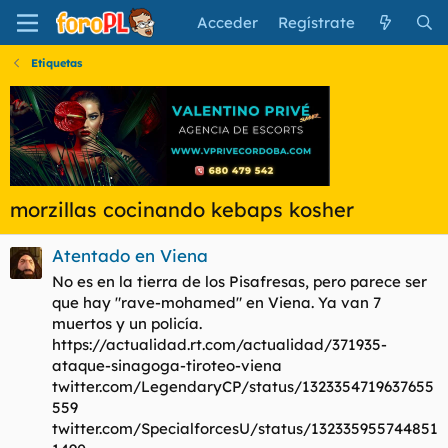
Acceder
Regístrate
Etiquetas
morzillas cocinando kebaps kosher
Atentado en Viena
No es en la tierra de los Pisafresas, pero parece ser
que hay "rave-mohamed" en Viena. Ya van 7
muertos y un policía.
https://actualidad.rt.com/actualidad/371935-
ataque-sinagoga-tiroteo-viena
twitter.com/LegendaryCP/status/1323354719637655
559
twitter.com/SpecialforcesU/status/132335955744851