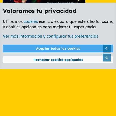
Valoramos tu privacidad
Utilizamos
cookies
esenciales para que este sitio funcione,
y cookies opcionales para mejorar tu experiencia.
Etiquetas
Ver más información y configurar tus preferencias
Cookies
PL OLDSTYLE AMARILLO
Cambiar fuente
Español (ES)
Arri
Aceptar todas las cookies
Contáctanos
Términos y reglas
Política de privacidad
Ayuda
R
Pie
S
Rechazar cookies opcionales
S
®
Community platform by XenForo
© 2010-2026 XenForo Ltd.