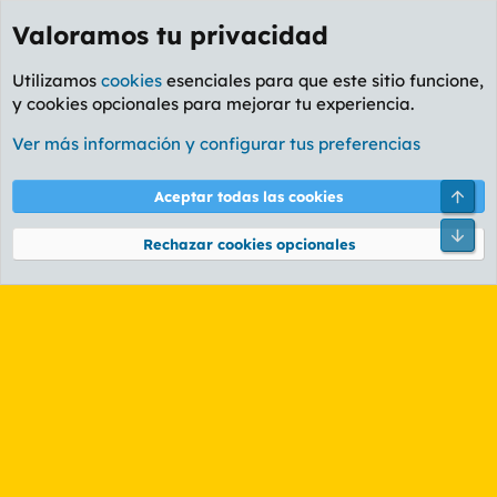
Valoramos tu privacidad
Utilizamos
cookies
esenciales para que este sitio funcione,
y cookies opcionales para mejorar tu experiencia.
Etiquetas
Ver más información y configurar tus preferencias
Cookies
PL OLDSTYLE AMARILLO
Cambiar fuente
Español (ES)
Arri
Aceptar todas las cookies
Contáctanos
Términos y reglas
Política de privacidad
Ayuda
R
Pie
S
Rechazar cookies opcionales
S
®
Community platform by XenForo
© 2010-2026 XenForo Ltd.