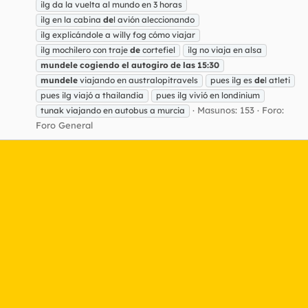
ilg da la vuelta al mundo en 3 horas
ilg en la cabina
de
l avión aleccionando
ilg explicándole a willy fog cómo viajar
ilg mochilero con traje
de
cortefiel
ilg no viaja en alsa
mundele
cogiendo
el
autogiro
de
las
15:30
mundele
viajando en australopitravels
pues ilg es
de
l atleti
pues ilg viajó a thailandia
pues ilg vivió en londinium
Masunos: 153
Foro:
tunak viajando en autobus a murcia
Foro General