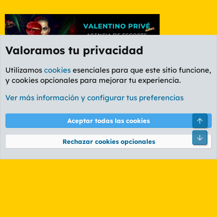
Valoramos tu privacidad
Utilizamos
cookies
esenciales para que este sitio funcione,
y cookies opcionales para mejorar tu experiencia.
Etiquetas
Ver más información y configurar tus preferencias
Cookies
PL OLDSTYLE AMARILLO
Cambiar fuente
Español (ES)
Arri
Aceptar todas las cookies
Contáctanos
Términos y reglas
Política de privacidad
Ayuda
R
Pie
S
Rechazar cookies opcionales
S
®
Community platform by XenForo
© 2010-2026 XenForo Ltd.