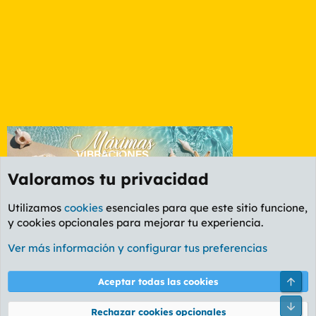
Valoramos tu privacidad
Utilizamos
cookies
esenciales para que este sitio funcione,
y cookies opcionales para mejorar tu experiencia.
Etiquetas
Ver más información y configurar tus preferencias
Cookies
PL OLDSTYLE AMARILLO
Cambiar fuente
Español (ES)
Arri
Aceptar todas las cookies
Contáctanos
Términos y reglas
Política de privacidad
Ayuda
R
Pie
S
Rechazar cookies opcionales