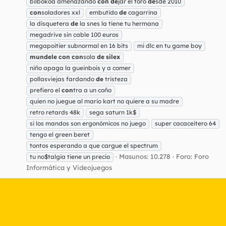
bilbokoa amenazando
con
de
jar el foro
de
sde 2010
con
soladores xxl
embutido
de
cagarrina
la disquetera
de
la snes la tiene tu hermana
megadrive sin cable 100 euros
megapoitier subnormal en 16 bits
mi dlc en tu game boy
mundele
con
con
sola
de
silex
niño apaga la gueinbois y a comer
pollasviejas fardando
de
tristeza
prefiero el
con
tra a un coño
quien no juegue al mario kart no quiere a su madre
retro retards 48k
sega saturn 1k$
si los mandos son ergonómicos no juego
super cacaceitero 64
tengo el green beret
tontos esperando a que cargue el spectrum
Masunos: 10.278
Foro:
Foro
tu no$talgia tiene un precio
Informática y Videojuegos