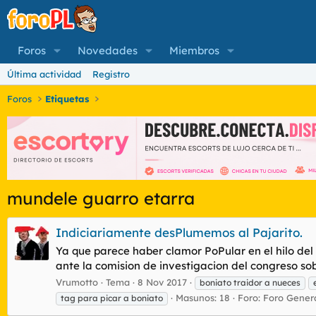
Foros
Novedades
Miembros
Última actividad
Registro
Foros
Etiquetas
mundele guarro etarra
Indiciariamente desPlumemos al Pajarito.
Ya que parece haber clamor PoPular en el hilo del 
ante la comision de investigacion del congreso sobr
Vrumotto
Tema
8 Nov 2017
boniato traidor a nueces
Masunos: 18
Foro:
Foro Gener
tag para picar a boniato