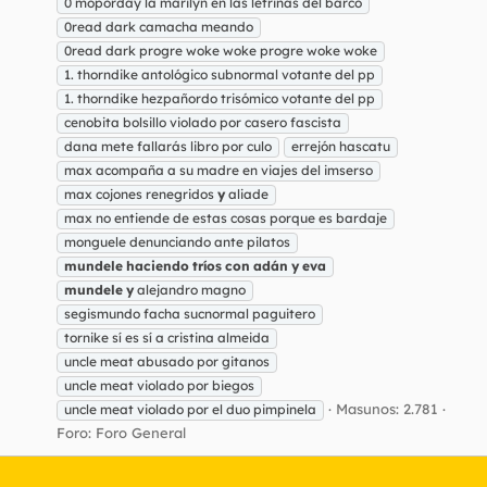
0 moporday la marilyn en las letrinas del barco
0read dark camacha meando
0read dark progre woke woke progre woke woke
1. thorndike antológico subnormal votante del pp
1. thorndike hezpañordo trisómico votante del pp
cenobita bolsillo violado por casero fascista
dana mete fallarás libro por culo
errejón hascatu
max acompaña a su madre en viajes del imserso
max cojones renegridos
y
aliade
max no entiende de estas cosas porque es bardaje
monguele denunciando ante pilatos
mundele
haciendo
tríos
con
adán
y
eva
mundele
y
alejandro magno
segismundo facha sucnormal paguitero
tornike sí es sí a cristina almeida
uncle meat abusado por gitanos
uncle meat violado por biegos
Masunos: 2.781
uncle meat violado por el duo pimpinela
Foro:
Foro General