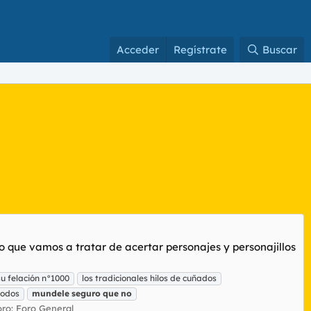
Acceder
Regístrate
Buscar
lo que vamos a tratar de acertar personajes y personajillos
su felación n°1000
los tradicionales hilos de cuñados
todos
mundele
seguro
que
no
oro:
Foro General