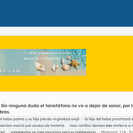
. Sin ninguna duda el tanatáfono no va a dejar de sonar, por 
bres.
el haba palma y su hija pierde virginidad orejil
la hija del haba practicará 
ierdan morirá por exceso de tontería
max natillas demian
no
s entierra a 
Masunos: 114
F
rnet
yonoloestoy se cree marxista pero es hobbesiano