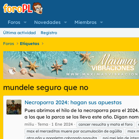
Foros
Novedades
Miembros
Última actividad
Registro
Foros
Etiquetas
mundele seguro que no
Necroporra 2024: hagan sus apuestas
Pues abrimos el hilo de la necroporra para el 2024
a los que la parca se los lleva este año. Digan nom
miliu
Tema
1 Ene 2024
cancer resucita y mata el foro
max el merceditos muere por acumulación de agüilla
max m
otro año y googletm cobrando paguita
pai mei lela de inte