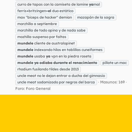
curro de tapas con la camiseta de lamine
ya
mal
ferris+britzingen=
el
duo estático
max "bíceps de hacker" demian
mazapán de la sagra
morzhilla a septiembre
morzhilla de todo opina y de nada sabe
mozhilla suspenso por faltas
mundele
cliente de australopinet
mundele
indexando hilos en tablillas cuneiformes
mundele
usaba
ya
vpn en la piedra roseta
mundele
ya
odiaba
durante
el
renacimiento
píllate un mac
rhodium fusilando tildes desde 2013
uncle meat no le dejan entrar a ducha del gimnasio
Masunos: 169
uncle meat sodomizado por negros del barca
Foro:
Foro General