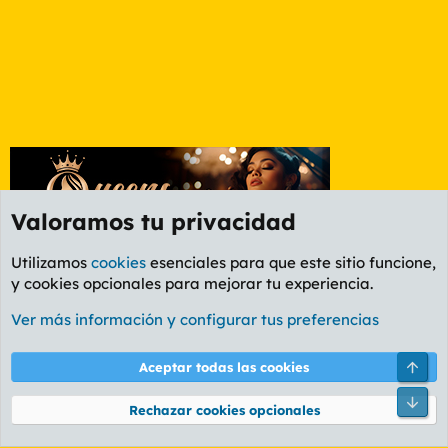
Valoramos tu privacidad
Utilizamos
cookies
esenciales para que este sitio funcione,
y cookies opcionales para mejorar tu experiencia.
Etiquetas
Ver más información y configurar tus preferencias
Cookies
PL OLDSTYLE AMARILLO
Cambiar fuente
Español (ES)
Arri
Aceptar todas las cookies
Contáctanos
Términos y reglas
Política de privacidad
Ayuda
R
Pie
S
Rechazar cookies opcionales
S
®
Community platform by XenForo
© 2010-2026 XenForo Ltd.