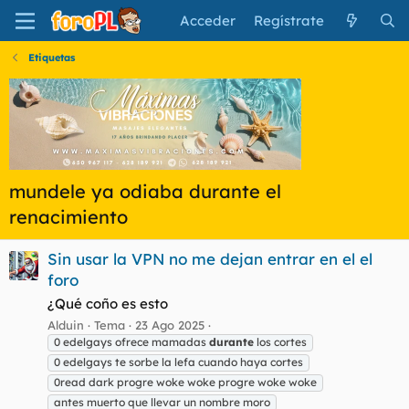
Acceder
Regístrate
Etiquetas
mundele ya odiaba durante el
renacimiento
Sin usar la VPN no me dejan entrar en el el
foro
¿Qué coño es esto
Alduin
Tema
23 Ago 2025
0 edelgays ofrece mamadas
durante
los cortes
0 edelgays te sorbe la lefa cuando haya cortes
0read dark progre woke woke progre woke woke
antes muerto que llevar un nombre moro