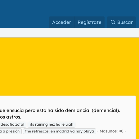
Acceder
Regístrate
Buscar
ue ensucia pero esto ha sido demiancial (demencial).
os astros.
desafío zotal
its raining hez hallelujah
Masunos: 90
a a presión
the refrescos: en madrid ya hay playa