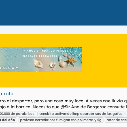
a roto
o al despertar, pero una cosa muy loca. A veces cae lluvia q
o a la borrica. Necesito que @Sir Ano de Bergerac consulte l
000.000 de parabrisas
cenobita activando limpiaparabrisas de las gafas
a
del
año
profesor norteño: nos fumigan con polímeros y 5g
rotor de cac