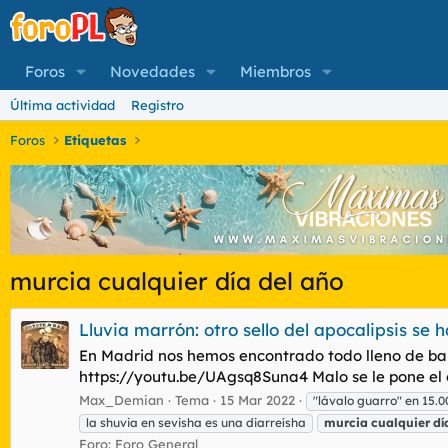
Foros
Novedades
Miembros
Última actividad
Registro
Foros
Etiquetas
murcia cualquier día del año
Lluvia marrón: otro sello del apocalipsis se h
En Madrid nos hemos encontrado todo lleno de barr
https://youtu.be/UAgsq8Suna4 Malo se le pone el oj
Max_Demian
Tema
15 Mar 2022
"lávalo guarro" en 15.
la shuvia en sevisha es una diarreísha
murcia
cualquier
dí
Foro:
Foro General