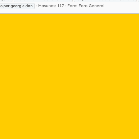
Masunos: 117
Foro:
Foro General
do por georgie dan