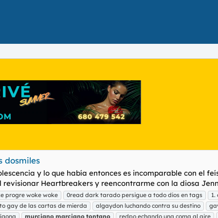
s dosmiles
lescencia y lo que había entonces es incomparable con el fe
revisionar Heartbreakers y reencontrarme con la diosa Jennif
ke progre woke woke
0read dark tarado persigue a todo dios en tags
1.
to gay de las cartas de mierda
algaydon luchando contra su destino
ga
tígona
murciano
marciano
tontano
redpo echando una coma al aire