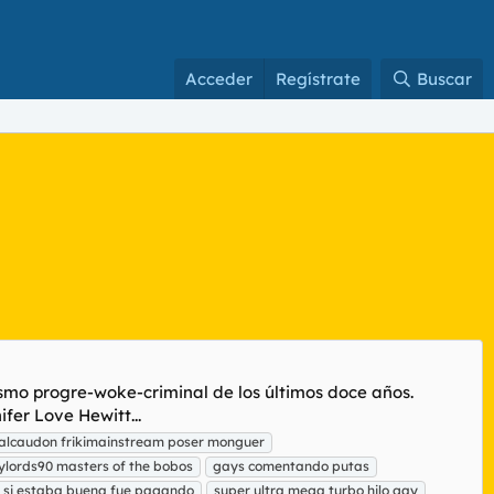
Acceder
Regístrate
Buscar
ísmo progre-woke-criminal de los últimos doce años.
er Love Hewitt...
 alcaudon frikimainstream poser monguer
ylords90 masters of the bobos
gays comentando putas
si estaba buena fue pagando
super ultra mega turbo hilo gay