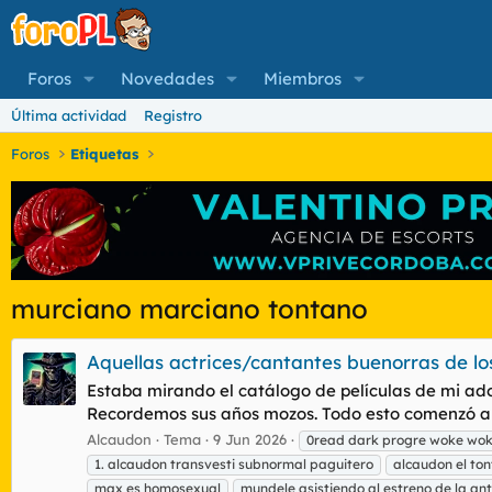
Foros
Novedades
Miembros
Última actividad
Registro
Foros
Etiquetas
murciano marciano tontano
Aquellas actrices/cantantes buenorras de lo
Estaba mirando el catálogo de películas de mi ado
Recordemos sus años mozos. Todo esto comenzó al 
Alcaudon
Tema
9 Jun 2026
0read dark progre woke wo
1. alcaudon transvesti subnormal paguitero
alcaudon el ton
max es homosexual
mundele asistiendo al estreno de la an