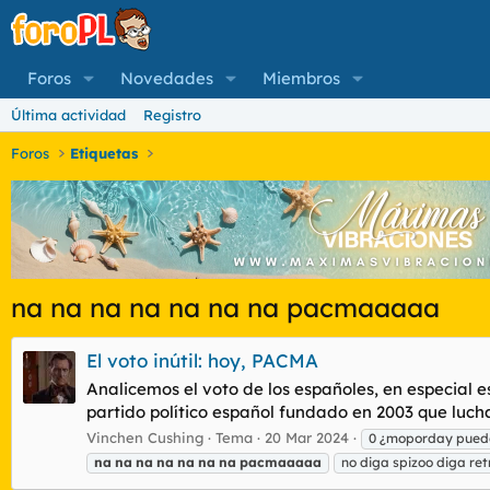
Foros
Novedades
Miembros
Última actividad
Registro
Foros
Etiquetas
na na na na na na na pacmaaaaa
El voto inútil: hoy, PACMA
Analicemos el voto de los españoles, en especial 
partido político español fundado en 2003 que lucha 
Vinchen Cushing
Tema
20 Mar 2024
0 ¿moporday pued
na
na
na
na
na
na
na
pacmaaaaa
no diga spizoo diga re