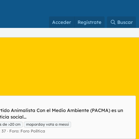
Acceder
Regístrate
Buscar
artido Animalista Con el Medio Ambiente (PACMA) es un
ia social...
es de >20 cm
moporday vota a messi
 37
Foro:
Foro Política