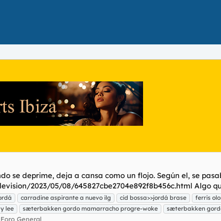
o se deprime, deja a cansa como un flojo. Según el, se pasaba 
levision/2023/05/08/645827cbe2704e892f8b456c.html Algo que
ordá
carradine aspirante a nuevo ilg
cid bossa>>jordá brase
ferris ol
y lee
sæterbakken gordo mamarracho progre-woke
sæterbakken gord
:
Foro General