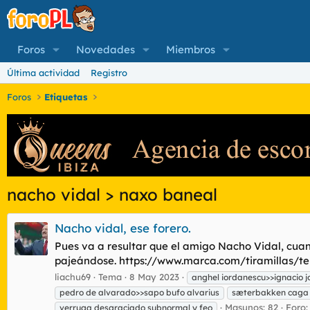
Foros
Novedades
Miembros
Última actividad
Registro
Foros
Etiquetas
nacho vidal > naxo baneal
Nacho vidal, ese forero.
Pues va a resultar que el amigo Nacho Vidal, cuand
pajeándose. https://www.marca.com/tiramillas/te
liachu69
Tema
8 May 2023
anghel iordanescu>>ignacio j
pedro de alvarado>>sapo bufo alvarius
sæterbakken caga 
Masunos: 82
Foro
verruga desgraciado subnormal y feo