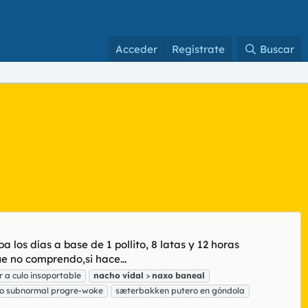
Acceder
Regístrate
Buscar
los días a base de 1 pollito, 8 latas y 12 horas
 no comprendo,si hace...
or a culo insoportable
nacho
vidal
>
naxo
baneal
o subnormal progre-woke
sæterbakken putero en góndola