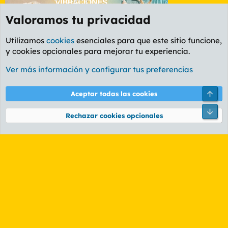
Valoramos tu privacidad
Utilizamos
cookies
esenciales para que este sitio funcione,
y cookies opcionales para mejorar tu experiencia.
Etiquetas
Ver más información y configurar tus preferencias
Cookies
PL OLDSTYLE AMARILLO
Cambiar fuente
Español (ES)
Arri
Aceptar todas las cookies
Contáctanos
Términos y reglas
Política de privacidad
Ayuda
R
Pie
S
Rechazar cookies opcionales
S
®
Community platform by XenForo
© 2010-2026 XenForo Ltd.