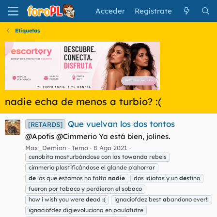
Acceder
Regístrate
Etiquetas
nadie echa de menos a turbio? :(
Que vuelvan los dos tontos
[RETARDS]
@Apofis @Cimmerio Ya está bien, jolines.
Max_Demian
Tema
8 Ago 2021
cenobita masturbándose con las towanda rebels
cimmerio plastificándose el glande p'ahorrar
de
los que estamos no falta
nadie
dos idiotas y un
de
stino
fueron por tabaco y perdieron el sobaco
how i wish you were
de
ad
:
(
ignaciofdez best
a
bandono ever!!
ignaciofdez digievoluciona en paulofutre