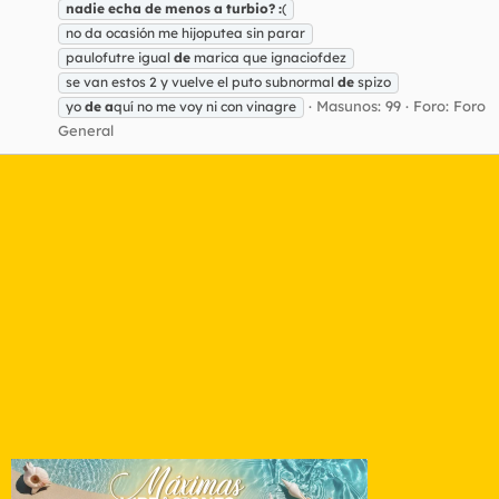
nadie
echa
de
menos
a
turbio?
:
(
no da ocasión me hijoputea sin parar
paulofutre igual
de
marica que ignaciofdez
se van estos 2 y vuelve el puto subnormal
de
spizo
Masunos: 99
Foro:
Foro
yo
de
a
quí no me voy ni con vinagre
General