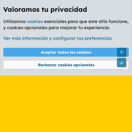
Valoramos tu privacidad
Utilizamos
cookies
esenciales para que este sitio funcione,
y cookies opcionales para mejorar tu experiencia.
Etiquetas
Ver más información y configurar tus preferencias
Cookies
PL OLDSTYLE AMARILLO
Cambiar fuente
Español (ES)
Arri
Aceptar todas las cookies
Contáctanos
Términos y reglas
Política de privacidad
Ayuda
R
Pie
S
Rechazar cookies opcionales
S
®
Community platform by XenForo
© 2010-2026 XenForo Ltd.