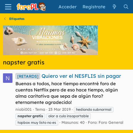
Acceder
Regístrate
Etiquetas
napster gratis
Quiero ver el NESFLIS sin pagar
[RETARDS]
N
Buenas a todos, hace tiempo encontré foro de
cuentas Netflix pero de eso hace tiempo, algún
alma caritativa que sepa de algún foro?
eternamente agradecido!
niobi001
Tema
23 Mar 2019
hediondo subnormal
napster
gratis
olor a culo insoportable
Masunos: 40
Foro:
Foro General
topbox muy listo no es