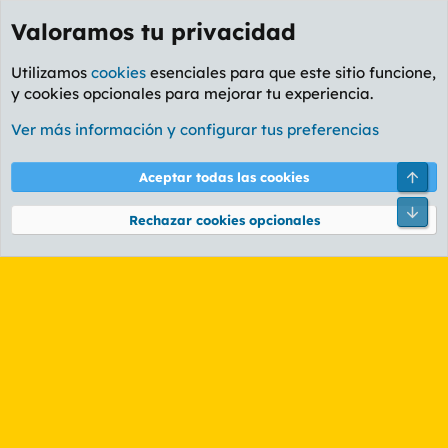
Valoramos tu privacidad
Utilizamos
cookies
esenciales para que este sitio funcione,
y cookies opcionales para mejorar tu experiencia.
Etiquetas
Ver más información y configurar tus preferencias
Cookies
PL OLDSTYLE AMARILLO
Cambiar fuente
Español (ES)
Arri
Aceptar todas las cookies
Contáctanos
Términos y reglas
Política de privacidad
Ayuda
R
Pie
S
Rechazar cookies opcionales
S
®
Community platform by XenForo
© 2010-2026 XenForo Ltd.