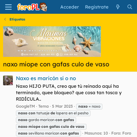
Acceder
Regístrate
Etiquetas
naxo miope con gafas culo de vaso
Naxo es maricón sí o no
Naxo HIJO PUTA, creo que tù reinado aquí ha
terminado, quee bloqueo? que cosa tan tosca y
RIDÍCULA..
GoogleTM
Tema
5 Mar 2023
naxo
= noxo
naxo
con
tatuaje
de
lopera en el pesho
naxo
gordo maricon
con
gafas
naxo
miope
con
gafas
culo
de
vaso
Masunos: 10
Foro:
Foro
naxo
sevillano maricon
con
gafas