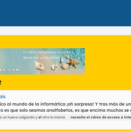
t
aís
co al mundo de la informática ¡oh sorpresa! Y tras más de 
No es que solo seamos analfabetos, es que encima muchos se en
o un huevo colgando y
el
otro lo mismo
necesito
el
cdron
de
acceso
a
int