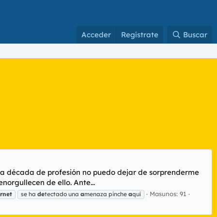
Acceder
Regístrate
Buscar
una década de profesión no puedo dejar de sorprenderme
orgullecen de ello. Ante...
Masunos: 91
ernet
se ha
de
tectado una
a
menaza pinche
a
quí