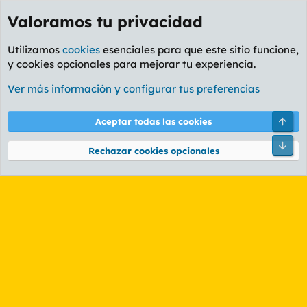
Valoramos tu privacidad
Utilizamos
cookies
esenciales para que este sitio funcione,
y cookies opcionales para mejorar tu experiencia.
Etiquetas
Ver más información y configurar tus preferencias
Cookies
PL OLDSTYLE AMARILLO
Cambiar fuente
Español (ES)
Arri
Aceptar todas las cookies
Contáctanos
Términos y reglas
Política de privacidad
Ayuda
R
Pie
S
Rechazar cookies opcionales
S
®
Community platform by XenForo
© 2010-2026 XenForo Ltd.