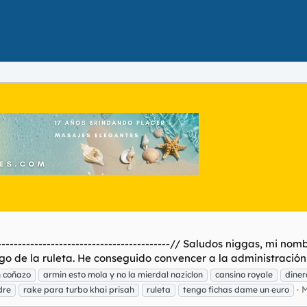
------------------------------------------// Saludos niggas, mi 
o de la ruleta. He conseguido convencer a la administración 
n coñazo
armin esto mola y no la mierdal naziclon
cansino royale
diner
M
dre
rake para turbo khai prisah
ruleta
tengo fichas dame un euro