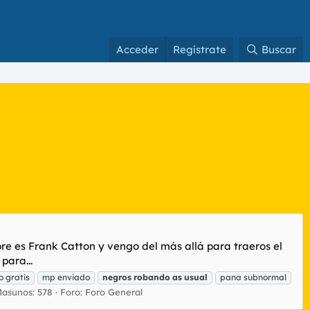
Acceder
Regístrate
Buscar
nombre es Frank Catton y vengo del más allá para traeros el
para...
o gratis
mp enviado
negros
robando
as
usual
pana subnormal
asunos: 578
Foro:
Foro General