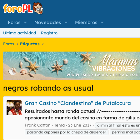
Foros
Novedades
Miembros
Última actividad
Registro
Foros
Etiquetas
negros robando as usual
Gran Casino "Clandestino" de Putalocura
Resultados hasta ronda actual //--------------------
apasionante mundo del casino en forma de gilijueg
Frank Catton
Tema
23 Ene 2017
armin al final esto es u
pasando cupones por la chepa de
as
perger
perrino mal pa