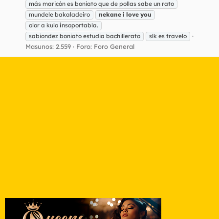
más maricón es boniato que de pollas sabe un rato
mundele bakaladeiro
nekane
i
love
you
olor a kulo
i
nsoportabla.
sabiondez boniato estudia bachillerato
slk es travelo
Masunos: 2.559
Foro:
Foro General