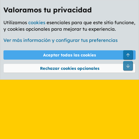
Valoramos tu privacidad
Utilizamos
cookies
esenciales para que este sitio funcione,
y cookies opcionales para mejorar tu experiencia.
Etiquetas
Ver más información y configurar tus preferencias
Cookies
PL OLDSTYLE AMARILLO
Cambiar fuente
Español (ES)
Arri
Aceptar todas las cookies
Contáctanos
Términos y reglas
Política de privacidad
Ayuda
R
Pie
S
Rechazar cookies opcionales
S
®
Community platform by XenForo
© 2010-2026 XenForo Ltd.