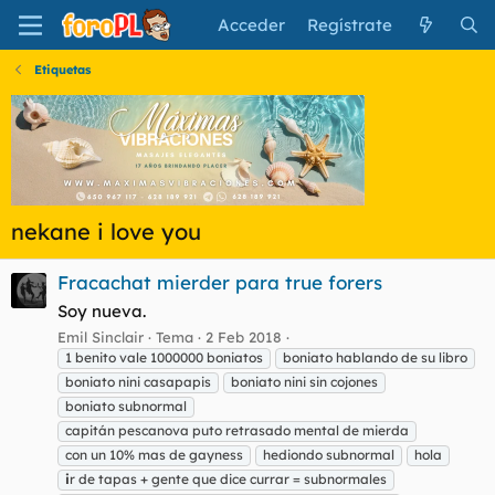
Acceder
Regístrate
Etiquetas
nekane i love you
Fracachat mierder para true forers
Soy nueva.
Emil Sinclair
Tema
2 Feb 2018
1 benito vale 1000000 boniatos
boniato hablando de su libro
boniato nini casapapis
boniato nini sin cojones
boniato subnormal
capitán pescanova puto retrasado mental de mierda
con un 10% mas de gayness
hediondo subnormal
hola
i
r de tapas + gente que dice currar = subnormales