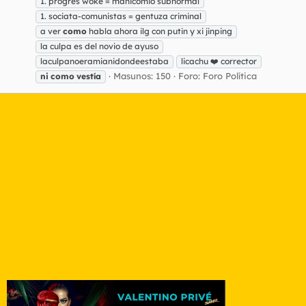
1. progres woke = manicomio subnormal
1. sociata-comunistas = gentuza criminal
a ver
como
habla ahora ilg con putin y xi jinping
la culpa es del novio de ayuso
laculpanoeramianidondeestaba
licachu ❤️ corrector
Masunos: 150
Foro:
Foro Política
ni
como
vestía