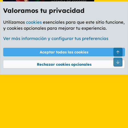
Valoramos tu privacidad
Utilizamos
cookies
esenciales para que este sitio funcione,
y cookies opcionales para mejorar tu experiencia.
Etiquetas
Ver más información y configurar tus preferencias
Cookies
PL OLDSTYLE AMARILLO
Cambiar fuente
Español (ES)
Arri
Aceptar todas las cookies
Contáctanos
Términos y reglas
Política de privacidad
Ayuda
R
Pie
S
Rechazar cookies opcionales
S
®
Community platform by XenForo
© 2010-2026 XenForo Ltd.