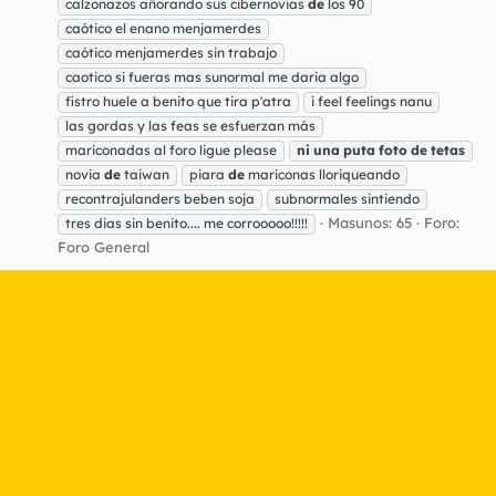
calzonazos añorando sus cibernovias
de
los 90
caótico el enano menjamerdes
caótico menjamerdes sin trabajo
caotico si fueras mas sunormal me daria algo
fistro huele a benito que tira p'atra
i feel feelings nanu
las gordas y las feas se esfuerzan más
mariconadas al foro ligue please
ni
una
puta
foto
de
tetas
novia
de
taiwan
piara
de
mariconas lloriqueando
recontrajulanders beben soja
subnormales sintiendo
Masunos: 65
Foro:
tres dias sin benito.... me corrooooo!!!!!
Foro General