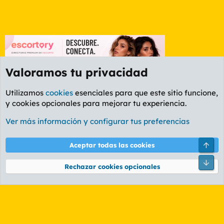
Valoramos tu privacidad
Utilizamos
cookies
esenciales para que este sitio funcione,
y cookies opcionales para mejorar tu experiencia.
Etiquetas
Ver más información y configurar tus preferencias
Cookies
PL OLDSTYLE AMARILLO
Cambiar fuente
Español (ES)
Arri
Aceptar todas las cookies
Contáctanos
Términos y reglas
Política de privacidad
Ayuda
R
Pie
S
Rechazar cookies opcionales
S
®
Community platform by XenForo
© 2010-2026 XenForo Ltd.