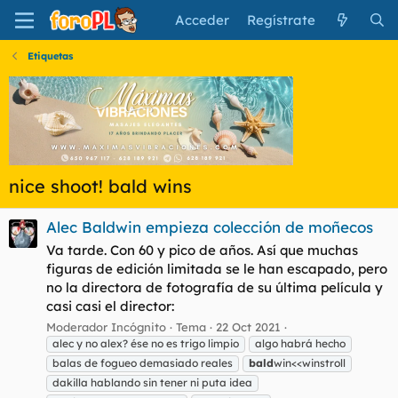
Acceder
Regístrate
Etiquetas
nice shoot! bald wins
Alec Baldwin empieza colección de moñecos
Va tarde. Con 60 y pico de años. Así que muchas
figuras de edición limitada se le han escapado, pero
no la directora de fotografía de su última película y
casi casi el director:
Moderador Incógnito
Tema
22 Oct 2021
alec y no alex? ése no es trigo limpio
algo habrá hecho
balas de fogueo demasiado reales
bald
win<<winstroll
dakilla hablando sin tener ni puta idea