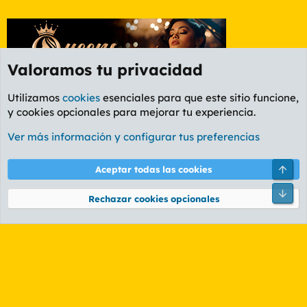
Valoramos tu privacidad
Utilizamos
cookies
esenciales para que este sitio funcione,
y cookies opcionales para mejorar tu experiencia.
Etiquetas
Ver más información y configurar tus preferencias
Cookies
PL OLDSTYLE AMARILLO
Cambiar fuente
Español (ES)
Arri
Aceptar todas las cookies
Contáctanos
Términos y reglas
Política de privacidad
Ayuda
R
Pie
S
Rechazar cookies opcionales
S
®
Community platform by XenForo
© 2010-2026 XenForo Ltd.