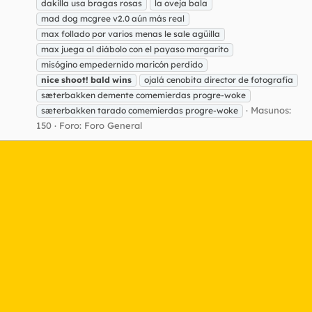
dakilla usa bragas rosas
la oveja bala
mad dog mcgree v2.0 aún más real
max follado por varios menas le sale agüilla
max juega al diábolo con el payaso margarito
misógino empedernido maricón perdido
nice
shoot!
bald
wins
ojalá cenobita director de fotografía
sæterbakken demente comemierdas progre-woke
Masunos:
sæterbakken tarado comemierdas progre-woke
150
Foro:
Foro General