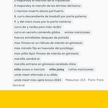
0 moporday el maricón de la tripulacíon
0 moporday la marylin de las letrinas del barco
1 maricon muerto abono pal huerto
8. curro descendiente de boabdil por parte paterna
9. y del moro muza por la parte materna
curro da y recibe pero más recibir
curro en secreto comiendo gildas
ennios mariccones
huevos estrellados despues de patada
max fimoso es un ridículo de mierda en gimnasio
max mirada fija en huevada del psicólogo
max pilila lápiz fimosa de mierda en gimnasio
morzilla cambió el
morzilla entrena en gimnasio candado chino
niño
acosa a maricón
niño
julay
tuttos mariccones
uncle meat aferrado a su dildo
Masunos: 213
Foro:
Foro
uncle meat miss ojete bravo 2024
General