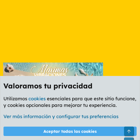
Valoramos tu privacidad
Utilizamos
cookies
esenciales para que este sitio funcione,
y cookies opcionales para mejorar tu experiencia.
Etiquetas
Ver más información y configurar tus preferencias
Cookies
PL OLDSTYLE AMARILLO
Cambiar fuente
Español (ES)
Arri
Aceptar todas las cookies
Contáctanos
Términos y reglas
Política de privacidad
Ayuda
R