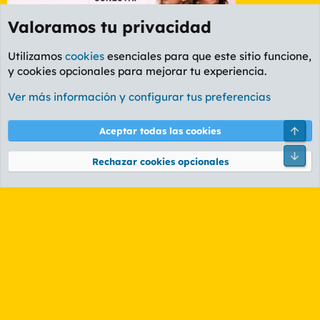
Valoramos tu privacidad
Utilizamos
cookies
esenciales para que este sitio funcione,
y cookies opcionales para mejorar tu experiencia.
Etiquetas
Ver más información y configurar tus preferencias
Cookies
PL OLDSTYLE AMARILLO
Cambiar fuente
Español (ES)
Arri
Aceptar todas las cookies
Contáctanos
Términos y reglas
Política de privacidad
Ayuda
R
Pie
S
Rechazar cookies opcionales
S
®
Community platform by XenForo
© 2010-2026 XenForo Ltd.