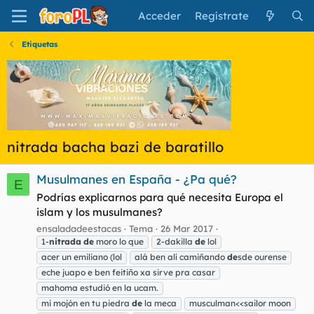
Acceder
Regístrate
Etiquetas
nitrada bacha bazi de baratillo
Musulmanes en España - ¿Pa qué?
E
Podrías explicarnos para qué necesita Europa el
islam y los musulmanes?
ensaladadeestacas
Tema
26 Mar 2017
1-
nitrada
de
moro lo que
2-dakilla
de
lol
acer un emiliano (lol
alá ben alí camiñando
de
sde ourense
eche juapo e ben feitiño xa sirve pra casar
mahoma estudió en la ucam.
mi mojón en tu piedra
de
la meca
musculman<<sailor moon