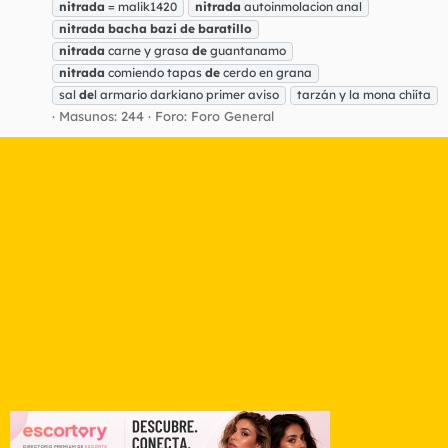
nitrada
= malik1420
nitrada
autoinmolacion anal
nitrada
bacha
bazi
de
baratillo
nitrada
carne y grasa
de
guantanamo
nitrada
comiendo tapas
de
cerdo en grana
sal
de
l armario darkiano primer aviso
tarzán y la mona chiíta
Masunos: 244
Foro:
Foro General