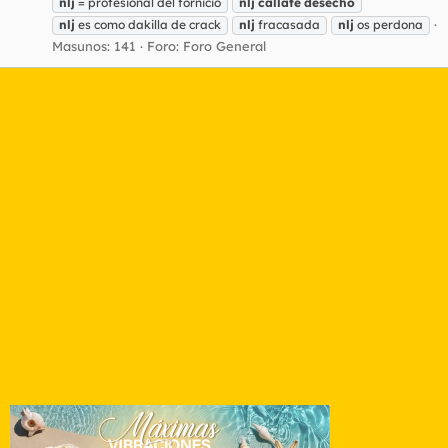
nlj
= profesional del fornicio
nlj
cállate
desecho
nlj
es como dakilla de crack
nlj
fracasada
nlj
os perdona
Masunos: 141
Foro:
Foro General