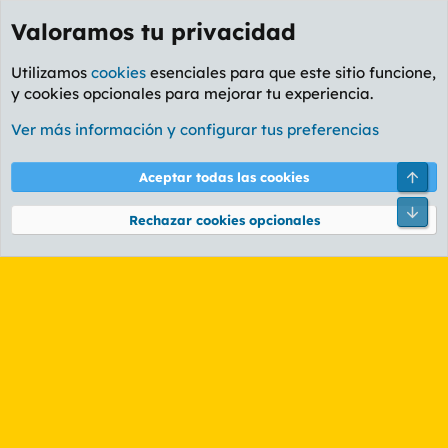
Valoramos tu privacidad
Utilizamos
cookies
esenciales para que este sitio funcione,
y cookies opcionales para mejorar tu experiencia.
Etiquetas
Ver más información y configurar tus preferencias
Cookies
PL OLDSTYLE AMARILLO
Cambiar fuente
Español (ES)
Arri
Aceptar todas las cookies
Contáctanos
Términos y reglas
Política de privacidad
Ayuda
R
Pie
S
Rechazar cookies opcionales
S
®
Community platform by XenForo
© 2010-2026 XenForo Ltd.