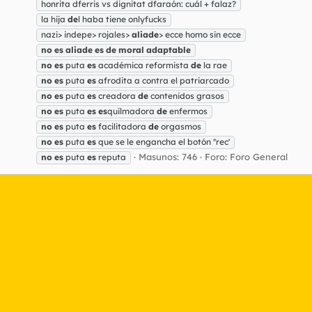
honrita dferris vs dignitat dfaraón: cuál + falaz?
la hija
de
l haba tiene onlyfucks
nazi> indepe> rojales>
aliade
> ecce homo sin ecce
no
es
aliade
es
de
moral
adaptable
no
es
puta
es
académica reformista
de
la rae
no
es
puta
es
afrodita a contra el patriarcado
no
es
puta
es
creadora
de
contenidos grasos
no
es
puta
es
es
quilmadora
de
enfermos
no
es
puta
es
facilitadora
de
orgasmos
no
es
puta
es
que se le engancha el botón ''rec'
Masunos: 746
Foro:
Foro General
no
es
puta
es
reputa