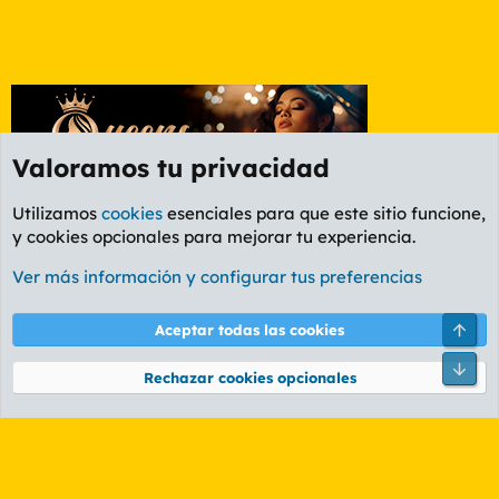
Valoramos tu privacidad
Utilizamos
cookies
esenciales para que este sitio funcione,
y cookies opcionales para mejorar tu experiencia.
Etiquetas
Ver más información y configurar tus preferencias
Cookies
PL OLDSTYLE AMARILLO
Cambiar fuente
Español (ES)
Arri
Aceptar todas las cookies
Contáctanos
Términos y reglas
Política de privacidad
Ayuda
R
Pie
S
Rechazar cookies opcionales
S
®
Community platform by XenForo
© 2010-2026 XenForo Ltd.