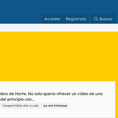
Acceder
Regístrate
Buscar
obra de Harte. No solo quería ofrecer un video de una
l principio con...
insoportable olor a culo
no
me
interesa