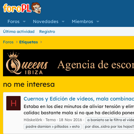
Foros
Novedades
Miembros
Última actividad
Registro
Foros
Etiquetas
no me interesa
Cuernos y Edición de videos, mala combinac
H
Estaba en los diez minutos de aliviar tensión y e
calidac bastante mala si no que ha decidido poner 
Häskelärk
Tema
18 Nov 2016
a boniato se le filtro el vid
padre damian > pilladas > esto
por dios..sidra por los hojos!!