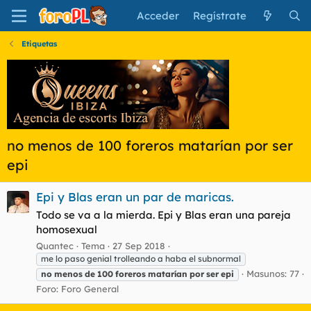
Acceder
Regístrate
Etiquetas
no menos de 100 foreros matarían por ser
epi
Epi y Blas eran un par de maricas.
Todo se va a la mierda. Epi y Blas eran una pareja
homosexual
Quantec
Tema
27 Sep 2018
me lo paso genial trolleando a haba el subnormal
Masunos: 77
no
menos
de
100
foreros
matarían
por
ser
epi
Foro:
Foro General