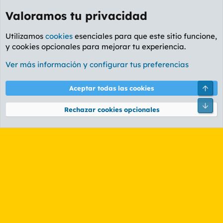
Valoramos tu privacidad
Utilizamos
cookies
esenciales para que este sitio funcione,
y cookies opcionales para mejorar tu experiencia.
Etiquetas
Ver más información y configurar tus preferencias
Cookies
PL OLDSTYLE AMARILLO
Cambiar fuente
Español (ES)
Arri
Aceptar todas las cookies
Contáctanos
Términos y reglas
Política de privacidad
Ayuda
R
Pie
S
Rechazar cookies opcionales
S
®
Community platform by XenForo
© 2010-2026 XenForo Ltd.