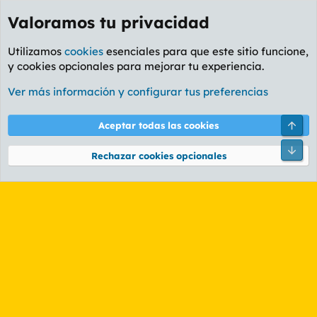
Valoramos tu privacidad
Utilizamos
cookies
esenciales para que este sitio funcione,
y cookies opcionales para mejorar tu experiencia.
Etiquetas
Ver más información y configurar tus preferencias
Cookies
PL OLDSTYLE AMARILLO
Cambiar fuente
Español (ES)
Arri
Aceptar todas las cookies
Contáctanos
Términos y reglas
Política de privacidad
Ayuda
R
Pie
S
Rechazar cookies opcionales
S
®
Community platform by XenForo
© 2010-2026 XenForo Ltd.