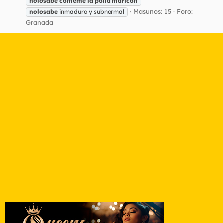
nolosabe
cómeme
la
polla
maricón
Masunos: 15
Foro:
nolosabe
inmaduro y subnormal
Granada