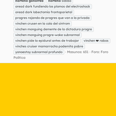
norteño
gonorrea
norteño
sidoso
oread dark fundiendo los plomos del electroshock
oread dark lobectomía frontoparietal
progres rajando de progres que van a la privada
vinchen crusen en la cola del sintrom
vinchen monguing demente de la dictadura progre
vinchen monguing progre-woke subnormal
vinchen pide la epidural antes de trabajar
vinchen ❤️ rabos
vinches cruiser mamarracho podemita pobre
Masunos: 631
Foro:
Foro
yonoestoy subnormal profundo
Política