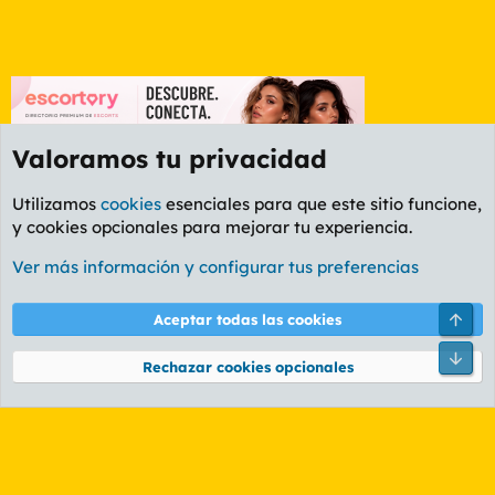
Valoramos tu privacidad
Utilizamos
cookies
esenciales para que este sitio funcione,
y cookies opcionales para mejorar tu experiencia.
Etiquetas
Ver más información y configurar tus preferencias
Cookies
PL OLDSTYLE AMARILLO
Cambiar fuente
Español (ES)
Arri
Aceptar todas las cookies
Contáctanos
Términos y reglas
Política de privacidad
Ayuda
R
Pie
S
Rechazar cookies opcionales
S
®
Community platform by XenForo
© 2010-2026 XenForo Ltd.