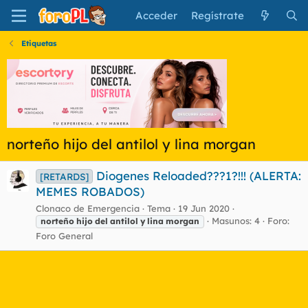
Acceder
Regístrate
Etiquetas
norteño hijo del antilol y lina morgan
Diogenes Reloaded???1?!!! (ALERTA:
[RETARDS]
MEMES ROBADOS)
Clonaco de Emergencia
Tema
19 Jun 2020
Masunos: 4
Foro:
norteño
hijo
del
antilol
y
lina
morgan
Foro General