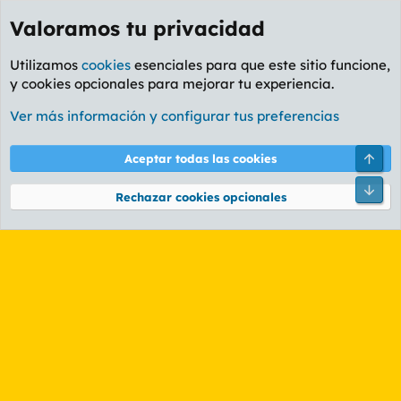
Valoramos tu privacidad
Utilizamos
cookies
esenciales para que este sitio funcione,
y cookies opcionales para mejorar tu experiencia.
Etiquetas
Ver más información y configurar tus preferencias
Cookies
PL OLDSTYLE AMARILLO
Cambiar fuente
Español (ES)
Arri
Aceptar todas las cookies
Contáctanos
Términos y reglas
Política de privacidad
Ayuda
R
Pie
S
Rechazar cookies opcionales
S
®
Community platform by XenForo
© 2010-2026 XenForo Ltd.