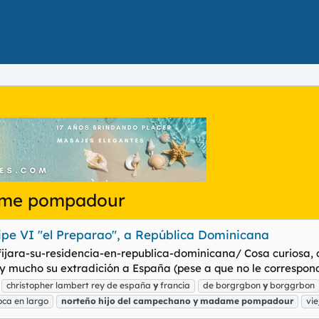
dame pompadour
ipe VI "el Preparao", a República Dominicana
-fijara-su-residencia-en-republica-dominicana/ Cosa curiosa,
a y mucho su extradición a España (pese a que no le correspond
christopher lambert rey de españa
y
francia
de borgrgbon
y
borggrbon
oca en largo
norteño
hijo
del
campechano
y
madame
pompadour
vie