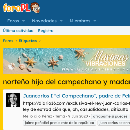
Foros
Novedades
Miembros
Última actividad
Registro
Foros
Etiquetas
norteño hijo del campechano y ma
Juancarlos I "el Campechano", padre de Fel
https://diario16.com/exclusiva-el-rey-juan-carlos
ley de extradición que, oh, casualidades, dificult
Me lo dijo Pérez
Tema
9 Jun 2020
atrapame si puedes
jaime peñafiel presidente de la república
juan carlos se enr