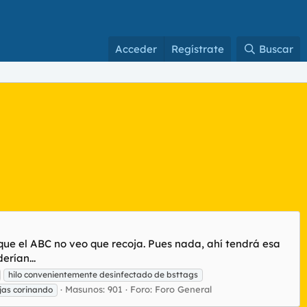
Acceder
Regístrate
Buscar
 que el ABC no veo que recoja. Pues nada, ahí tendrá esa
erían...
hilo convenientemente desinfectado de bsttags
Masunos: 901
Foro:
Foro General
jas corinando