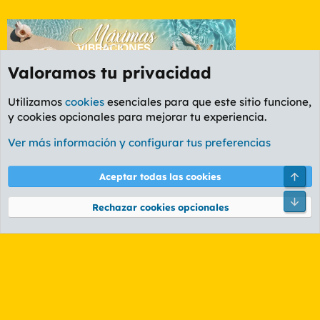
Valoramos tu privacidad
Utilizamos
cookies
esenciales para que este sitio funcione,
y cookies opcionales para mejorar tu experiencia.
Etiquetas
Ver más información y configurar tus preferencias
Cookies
PL OLDSTYLE AMARILLO
Cambiar fuente
Español (ES)
Arri
Aceptar todas las cookies
Contáctanos
Términos y reglas
Política de privacidad
Ayuda
R
Pie
S
Rechazar cookies opcionales
S
®
Community platform by XenForo
© 2010-2026 XenForo Ltd.