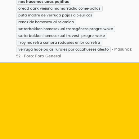
nos
hacemos
unas
pajillas
oread dark viejuna mamarracha come-pollas
puta madre de verruga pajas a 3 euricos
renazido homosexual relamido
sæterbakken homosexual transgénero progre-woke
sæterbakken homosexual travesti progre-woke
troy mc retra compra rodapiés en bricorretra
Masunos:
verruga hace pajas rurales por cacahueses alesto
52
Foro:
Foro General