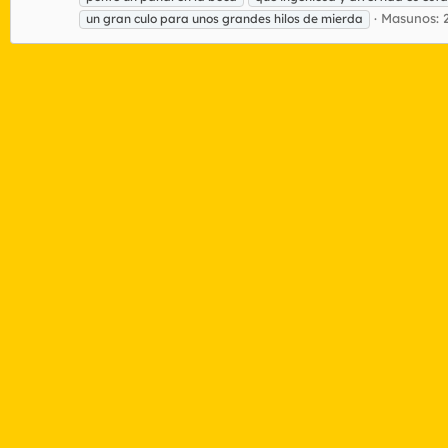
Masunos: 
un gran culo para unos grandes hilos de mierda