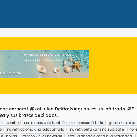
e corporal. @kalkulon Delito: Ninguno, es un infiltrado. @El b
sa y sus brazos depilados...
 hit combo
con menos culo también se es obesomórbida
gorda retrasada
o
nayeth colombiana culopantalla
nayeth puta cansina suicídate
no l
gilipollas
rancho > hilos nayerda
seguid dándole coba a la retrasada