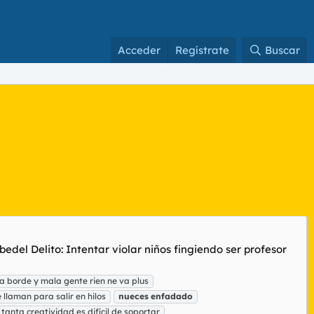
Acceder
Regístrate
Buscar
edel Delito: Intentar violar niños fingiendo ser profesor
 borde y mala gente rien ne va plus
e llaman para salir en hilos
nueces
enfadado
tanta creatividad es difícil de soportar