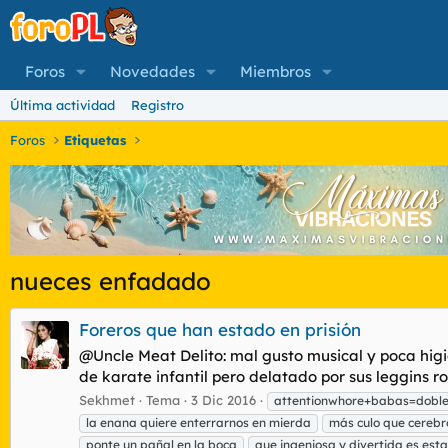
Foros
Novedades
Miembros
Última actividad
Registro
Foros
Etiquetas
nueces enfadado
Foreros que han estado en prisión
@Uncle Meat Delito: mal gusto musical y poca higien
de karate infantil pero delatado por sus leggins ro
Sekhmet
Tema
3 Dic 2016
attentionwhore+babas=doble
la enana quiere enterrarnos en mierda
más culo que cerebr
ponte un pañal en la boca
que ingeniosa y divertida es esta 