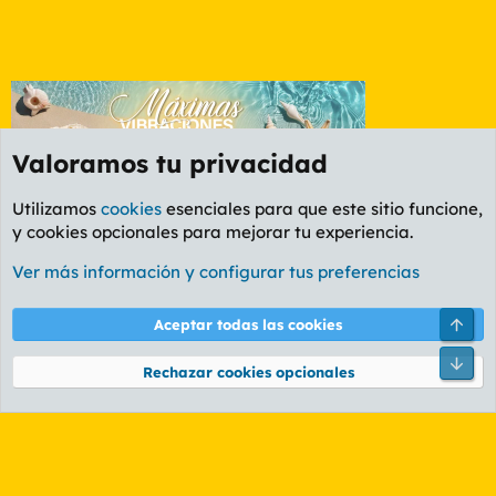
Valoramos tu privacidad
Utilizamos
cookies
esenciales para que este sitio funcione,
y cookies opcionales para mejorar tu experiencia.
Etiquetas
Ver más información y configurar tus preferencias
Cookies
PL OLDSTYLE AMARILLO
Cambiar fuente
Español (ES)
Arri
Aceptar todas las cookies
Contáctanos
Términos y reglas
Política de privacidad
Ayuda
R
Pie
S
Rechazar cookies opcionales
S
®
Community platform by XenForo
© 2010-2026 XenForo Ltd.