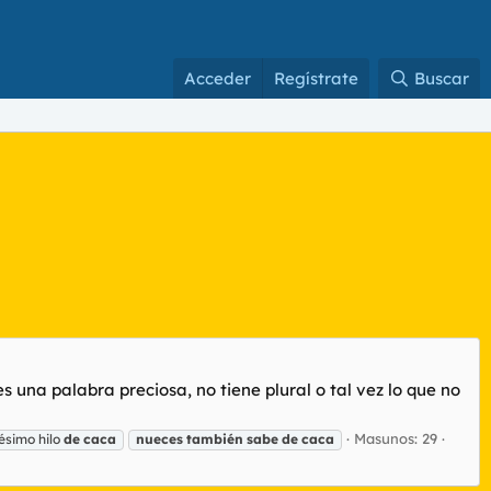
Acceder
Regístrate
Buscar
. es una palabra preciosa, no tiene plural o tal vez lo que no
Masunos: 29
ésimo hilo
de
caca
nueces
también
sabe
de
caca