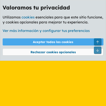
Valoramos tu privacidad
Utilizamos
cookies
esenciales para que este sitio funcione,
y cookies opcionales para mejorar tu experiencia.
Etiquetas
Ver más información y configurar tus preferencias
Cookies
PL OLDSTYLE AMARILLO
Cambiar fuente
Español (ES)
Arri
Aceptar todas las cookies
Contáctanos
Términos y reglas
Política de privacidad
Ayuda
R
Pie
S
Rechazar cookies opcionales
S
®
Community platform by XenForo
© 2010-2026 XenForo Ltd.