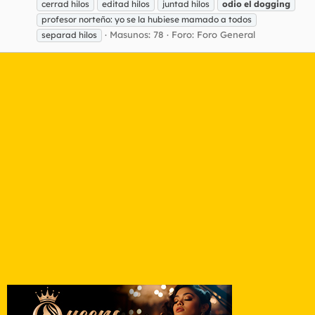
cerrad hilos
editad hilos
juntad hilos
odio
el
dogging
profesor norteño: yo se la hubiese mamado a todos
Masunos: 78
Foro:
Foro General
separad hilos