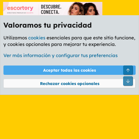
Valoramos tu privacidad
Utilizamos
cookies
esenciales para que este sitio funcione,
y cookies opcionales para mejorar tu experiencia.
Etiquetas
Ver más información y configurar tus preferencias
Cookies
PL OLDSTYLE AMARILLO
Cambiar fuente
Español (ES)
Arri
Aceptar todas las cookies
Contáctanos
Términos y reglas
Política de privacidad
Ayuda
R
Pie
S
Rechazar cookies opcionales
S
®
Community platform by XenForo
© 2010-2026 XenForo Ltd.