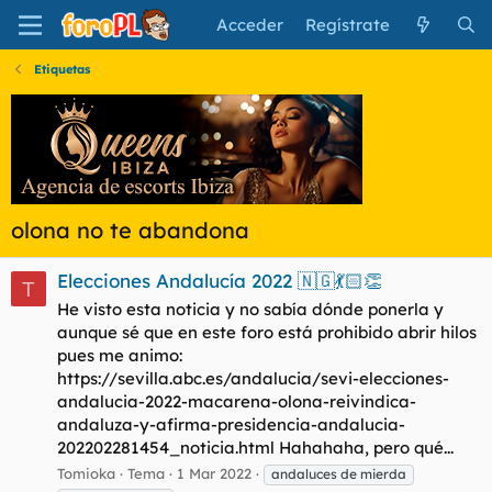
Acceder
Regístrate
Etiquetas
olona no te abandona
Elecciones Andalucía 2022 🇳🇬💃🏻👏
T
He visto esta noticia y no sabía dónde ponerla y
aunque sé que en este foro está prohibido abrir hilos
pues me animo:
https://sevilla.abc.es/andalucia/sevi-elecciones-
andalucia-2022-macarena-olona-reivindica-
andaluza-y-afirma-presidencia-andalucia-
202202281454_noticia.html Hahahaha, pero qué...
Tomioka
Tema
1 Mar 2022
andaluces de mierda