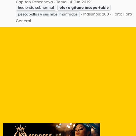
Capitan Pescanova
Tema
4 Jun 2019
hediondo subnormal
olor
a
gitano
insoportable
Masunos: 280
Foro:
Foro
pescapollas y sus hilos imantados
General