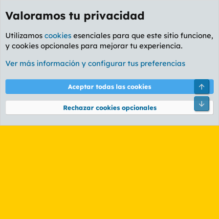
Valoramos tu privacidad
Utilizamos
cookies
esenciales para que este sitio funcione,
y cookies opcionales para mejorar tu experiencia.
Etiquetas
Ver más información y configurar tus preferencias
Cookies
PL OLDSTYLE AMARILLO
Cambiar fuente
Español (ES)
Arri
Aceptar todas las cookies
Contáctanos
Términos y reglas
Política de privacidad
Ayuda
R
Pie
S
Rechazar cookies opcionales
S
®
Community platform by XenForo
© 2010-2026 XenForo Ltd.