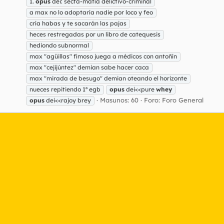
1.
opus
dei: secta-mafia delictivo-criminal
a max no lo adoptaría nadie por loco y feo
cría habas y te sacarán las pajas
heces restregadas por un libro de catequesis
hediondo subnormal
max "agüillas" fimoso juega a médicos con antoñín
max "cejijúntez" demian sabe hacer caca
max "mirada de besugo" demian oteando el horizonte
nueces repitiendo 1º egb
opus
dei<<pure
whey
Masunos: 60
Foro:
Foro General
opus
dei<<rajoy brey