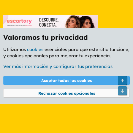
Valoramos tu privacidad
Utilizamos
cookies
esenciales para que este sitio funcione,
y cookies opcionales para mejorar tu experiencia.
Etiquetas
Ver más información y configurar tus preferencias
Cookies
PL OLDSTYLE AMARILLO
Cambiar fuente
Español (ES)
Arri
Aceptar todas las cookies
Contáctanos
Términos y reglas
Política de privacidad
Ayuda
R
Pie
S
Rechazar cookies opcionales
S
®
Community platform by XenForo
© 2010-2026 XenForo Ltd.