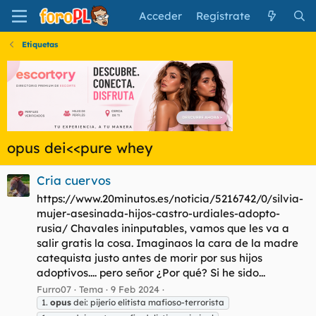
Acceder
Regístrate
Etiquetas
opus dei<<pure whey
Cria cuervos
https://www.20minutos.es/noticia/5216742/0/silvia-
mujer-asesinada-hijos-castro-urdiales-adopto-
rusia/ Chavales ininputables, vamos que les va a
salir gratis la cosa. Imaginaos la cara de la madre
catequista justo antes de morir por sus hijos
adoptivos.... pero señor ¿Por qué? Si he sido...
Furro07
Tema
9 Feb 2024
1.
opus
dei: pijerío elitista mafioso-terrorista