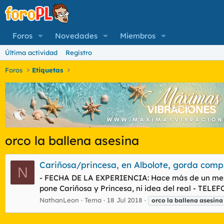
Foros
Novedades
Miembros
Última actividad
Registro
Foros
Etiquetas
orco la ballena asesina
Cariñosa/princesa, en Albolote, gorda comp
N
- FECHA DE LA EXPERIENCIA: Hace más de un mes -
pone Cariñosa y Princesa, ni idea del real - TEL
NathanLeon
Tema
18 Jul 2018
orco
la
ballena
asesina