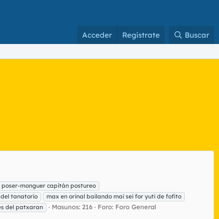
Acceder
Regístrate
Buscar
ki poser-monguer capitán postureo
del tanatorio
max en orinal bailando mai sei for yuti de fofito
Masunos: 216
Foro:
Foro General
és del patxaran