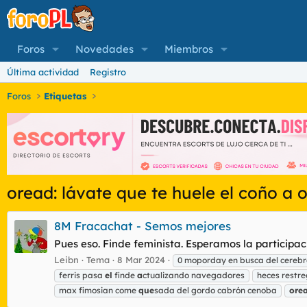
Foros
Novedades
Miembros
Última actividad
Registro
Foros
Etiquetas
oread: lávate que te huele el coño a 
8M Fracachat - Semos mejores
Pues eso. Finde feminista. Esperamos la participa
Leibn
Tema
8 Mar 2024
0 moporday en busca del cerebr
ferris pasa
el
finde
a
ctualizando navegadores
heces restr
max fimosian come
que
sada del gordo cabrón cenoba
orea