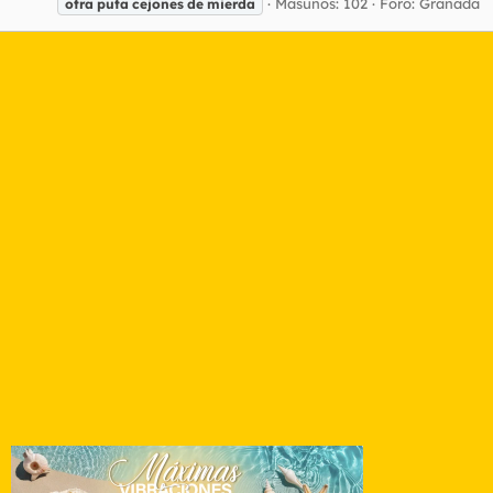
Masunos: 102
Foro:
Granada
otra
puta
cejones
de
mierda