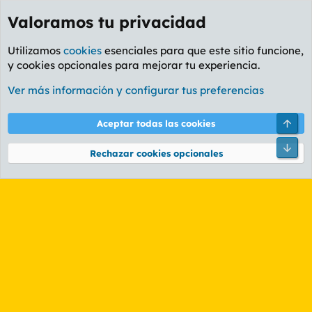
Valoramos tu privacidad
Utilizamos
cookies
esenciales para que este sitio funcione,
y cookies opcionales para mejorar tu experiencia.
Etiquetas
Ver más información y configurar tus preferencias
Cookies
PL OLDSTYLE AMARILLO
Cambiar fuente
Español (ES)
Arri
Aceptar todas las cookies
Contáctanos
Términos y reglas
Política de privacidad
Ayuda
R
Pie
S
Rechazar cookies opcionales
S
®
Community platform by XenForo
© 2010-2026 XenForo Ltd.