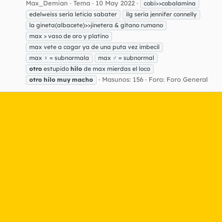
Max_Demian
Tema
10 May 2022
cobi>>cobalamina
edelweiss sería leticia sabater
ilg sería jennifer connelly
la gineta(albacete)>>jinetera & gitano rumano
max > vaso de oro y platino
max vete a cagar ya de una puta vez imbecil
max ♀ = subnormala
max ♂ = subnormal
otro
estupido
hilo
de max mierdas el loco
Masunos: 156
Foro:
Foro General
otro
hilo
muy
macho