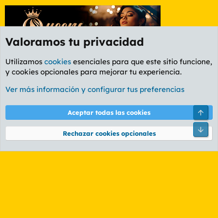
Valoramos tu privacidad
Utilizamos
cookies
esenciales para que este sitio funcione,
y cookies opcionales para mejorar tu experiencia.
Etiquetas
Ver más información y configurar tus preferencias
Cookies
PL OLDSTYLE AMARILLO
Cambiar fuente
Español (ES)
Arri
Aceptar todas las cookies
Contáctanos
Términos y reglas
Política de privacidad
Ayuda
R
Pie
S
Rechazar cookies opcionales
S
®
Community platform by XenForo
© 2010-2026 XenForo Ltd.