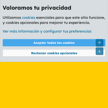
Valoramos tu privacidad
Utilizamos
cookies
esenciales para que este sitio funcione,
y cookies opcionales para mejorar tu experiencia.
Etiquetas
Ver más información y configurar tus preferencias
Cookies
PL OLDSTYLE AMARILLO
Cambiar fuente
Español (ES)
Arri
Aceptar todas las cookies
Contáctanos
Términos y reglas
Política de privacidad
Ayuda
R
Pie
S
Rechazar cookies opcionales
S
®
Community platform by XenForo
© 2010-2026 XenForo Ltd.