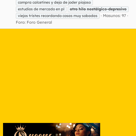
compra calcetines y deja de joder piojoso
estudios de mercado en pl
otro
hilo
nostálgico-depresivo
Masunos: 97
viejos tristes recordando cosas muy sobadas
Foro:
Foro General