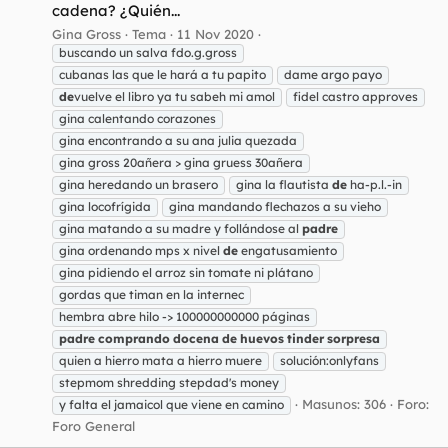
cadena? ¿Quién...
Gina Gross
Tema
11 Nov 2020
buscando un salva fdo.g.gross
cubanas las que le hará a tu papito
dame argo payo
de
vuelve el libro ya tu sabeh mi amol
fidel castro approves
gina calentando corazones
gina encontrando a su ana julia quezada
gina gross 20añera > gina gruess 30añera
gina heredando un brasero
gina la flautista
de
ha-p.l.-in
gina locofrígida
gina mandando flechazos a su vieho
gina matando a su madre y follándose al
padre
gina ordenando mps x nivel
de
engatusamiento
gina pidiendo el arroz sin tomate ni plátano
gordas que timan en la internec
hembra abre hilo -> 100000000000 páginas
padre
comprando
docena
de
huevos
tinder
sorpresa
quien a hierro mata a hierro muere
solución:onlyfans
stepmom shredding stepdad's money
Masunos: 306
Foro:
y falta el jamaicol que viene en camino
Foro General